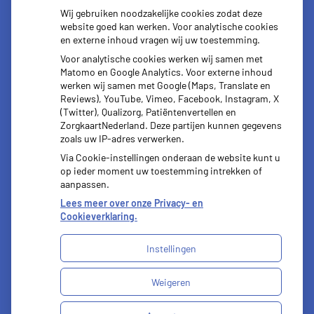
Herhaal
Anticonceptie
Wij gebruiken noodzakelijke cookies zodat deze
recepten
middelen
website goed kan werken. Voor analytische cookies
en externe inhoud vragen wij uw toestemming.
Voor analytische cookies werken wij samen met
Matomo en Google Analytics. Voor externe inhoud
werken wij samen met Google (Maps, Translate en
Reviews), YouTube, Vimeo, Facebook, Instagram, X
Vragen
(Twitter), Qualizorg, Patiëntenvertellen en
stellen
ZorgkaartNederland. Deze partijen kunnen gegevens
zoals uw IP-adres verwerken.
Via Cookie-instellingen onderaan de website kunt u
op ieder moment uw toestemming intrekken of
aanpassen.
Lees meer over onze Privacy- en
Cookieverklaring.
Instellingen
Uw Zorg Online
|
Beheer
Weigeren
Bezoek
onze
Privacy verklaring
|
Cookie-instellingen
|
facebook