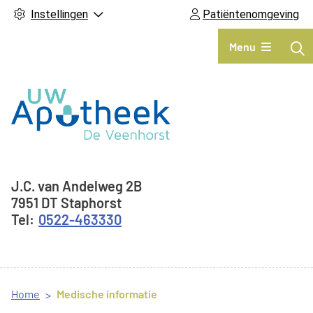
Instellingen
Patiëntenomgeving
Hoofdmenu
Menu
Adresgegevens
J.C. van Andelweg
2B
7951 DT
Staphorst
0522-463330
Home
Medische informatie