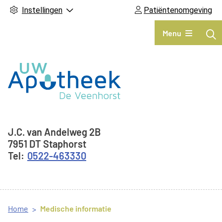
Instellingen
Patiëntenomgeving
Hoofdmenu
Menu
Adresgegevens
J.C. van Andelweg
2B
7951 DT
Staphorst
0522-463330
Home
Medische informatie