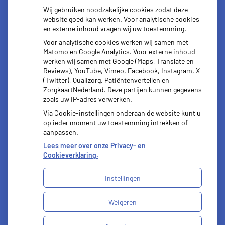
Herhaal
Anticonceptie
Wij gebruiken noodzakelijke cookies zodat deze
recepten
middelen
website goed kan werken. Voor analytische cookies
en externe inhoud vragen wij uw toestemming.
Voor analytische cookies werken wij samen met
Matomo en Google Analytics. Voor externe inhoud
werken wij samen met Google (Maps, Translate en
Reviews), YouTube, Vimeo, Facebook, Instagram, X
Vragen
(Twitter), Qualizorg, Patiëntenvertellen en
stellen
ZorgkaartNederland. Deze partijen kunnen gegevens
zoals uw IP-adres verwerken.
Via Cookie-instellingen onderaan de website kunt u
op ieder moment uw toestemming intrekken of
aanpassen.
Lees meer over onze Privacy- en
Cookieverklaring.
Instellingen
Uw Zorg Online
|
Beheer
Weigeren
Bezoek
onze
Privacy verklaring
|
Cookie-instellingen
|
facebook