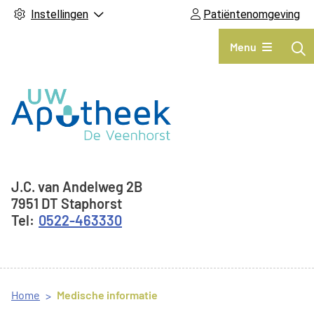
Instellingen
Patiëntenomgeving
Hoofdmenu
Menu
Adresgegevens
J.C. van Andelweg
2B
7951 DT
Staphorst
0522-463330
Home
Medische informatie