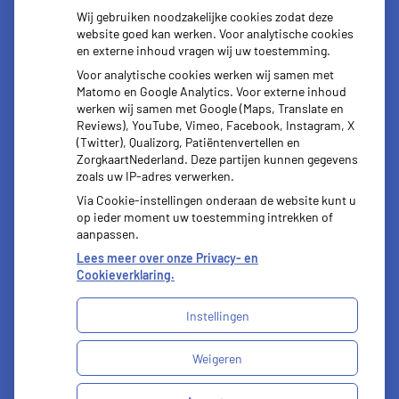
Herhaal
Anticonceptie
Wij gebruiken noodzakelijke cookies zodat deze
recepten
middelen
website goed kan werken. Voor analytische cookies
en externe inhoud vragen wij uw toestemming.
Voor analytische cookies werken wij samen met
Matomo en Google Analytics. Voor externe inhoud
werken wij samen met Google (Maps, Translate en
Reviews), YouTube, Vimeo, Facebook, Instagram, X
Vragen
(Twitter), Qualizorg, Patiëntenvertellen en
stellen
ZorgkaartNederland. Deze partijen kunnen gegevens
zoals uw IP-adres verwerken.
Via Cookie-instellingen onderaan de website kunt u
op ieder moment uw toestemming intrekken of
aanpassen.
Lees meer over onze Privacy- en
Cookieverklaring.
Instellingen
Uw Zorg Online
|
Beheer
Weigeren
Bezoek
onze
Privacy verklaring
|
Cookie-instellingen
|
facebook