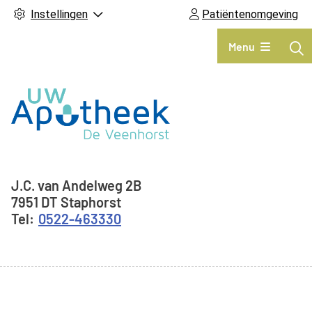
Instellingen
Patiëntenomgeving
Hoofdmenu
Menu
Adresgegevens
J.C. van Andelweg
2B
7951 DT
Staphorst
0522-463330