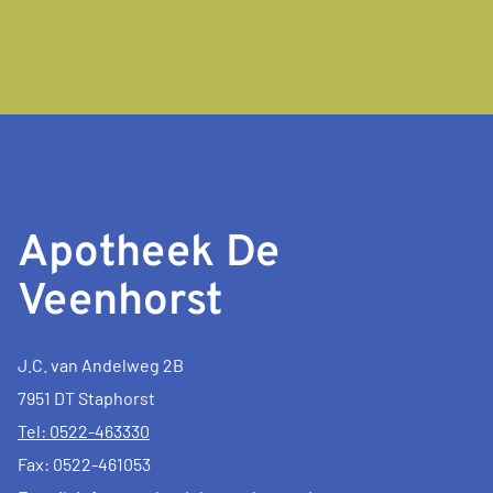
Apotheek De
Veenhorst
J.C. van Andelweg 2B
7951 DT Staphorst
Tel: 0522-463330
Fax: 0522-461053