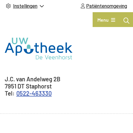
Instellingen
Patiëntenomgeving
Hoofdmenu
Menu
Adresgegevens
J.C. van Andelweg
2B
7951 DT
Staphorst
0522-463330