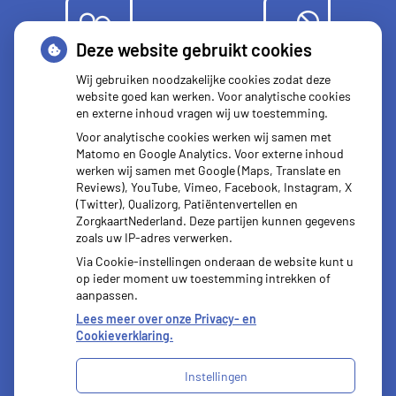
Deze website gebruikt cookies
Herhaal
Anticonceptie
Wij gebruiken noodzakelijke cookies zodat deze
recepten
middelen
website goed kan werken. Voor analytische cookies
en externe inhoud vragen wij uw toestemming.
Voor analytische cookies werken wij samen met
Matomo en Google Analytics. Voor externe inhoud
werken wij samen met Google (Maps, Translate en
Reviews), YouTube, Vimeo, Facebook, Instagram, X
Vragen
(Twitter), Qualizorg, Patiëntenvertellen en
stellen
ZorgkaartNederland. Deze partijen kunnen gegevens
zoals uw IP-adres verwerken.
Via Cookie-instellingen onderaan de website kunt u
op ieder moment uw toestemming intrekken of
aanpassen.
Lees meer over onze Privacy- en
Cookieverklaring.
Instellingen
Uw Zorg Online
|
Beheer