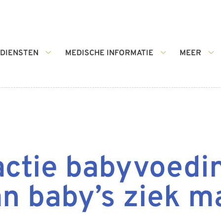
DIENSTEN
MEDISCHE INFORMATIE
MEER
r
Diensten
Medische
Me
submenu
informatie
su
menu
submenu
ctie babyvoedin
an baby’s ziek 