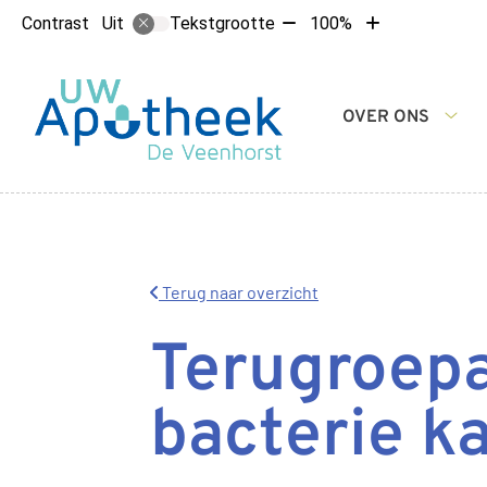
Tekst
Tekst
Contrast
Tekstgrootte
100%
Uit
verkleinen
vergroten
met
met
10%
10%
Hoofdmenu
OVER ONS
Ove
ons
sub
Terug naar overzicht
Terugroepa
bacterie k