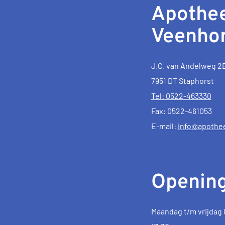
Apothe
Veenhor
J.C. van Andelweg 2
7951 DT Staphorst
Tel: 0522-463330
Fax: 0522-461053
E-mail:
info@apothe
Opening
Maandag t/m vrijdag 0