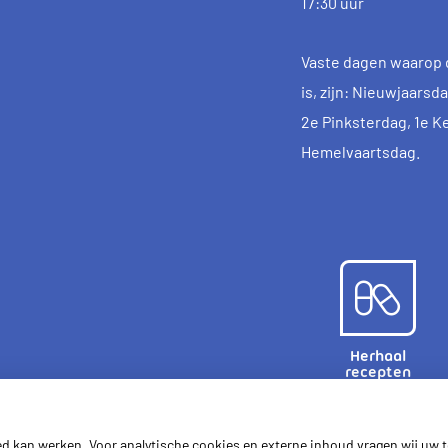
17:30 uur
Vaste dagen waarop 
is, zijn: Nieuwjaars
2e Pinksterdag, 1e K
Hemelvaartsdag.
Herhaal
recepten
ed kan werken. Voor analytische cookies en externe inhoud vragen wij uw