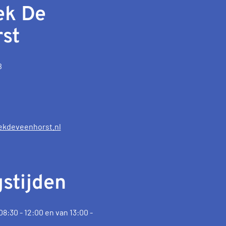
ek De
st
B
ekdeveenhorst.nl
stijden
8:30 - 12:00 en van 13:00 -