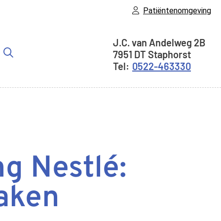
Patiëntenomgeving
Adresgegevens
J.C. van Andelweg
2B
7951 DT
Staphorst
er
0522-463330
bmenu
g Nestlé:
maken