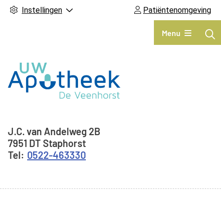
Instellingen
Patiëntenomgeving
Hoofdmenu
Menu
Adresgegevens
J.C. van Andelweg
2B
7951 DT
Staphorst
0522-463330