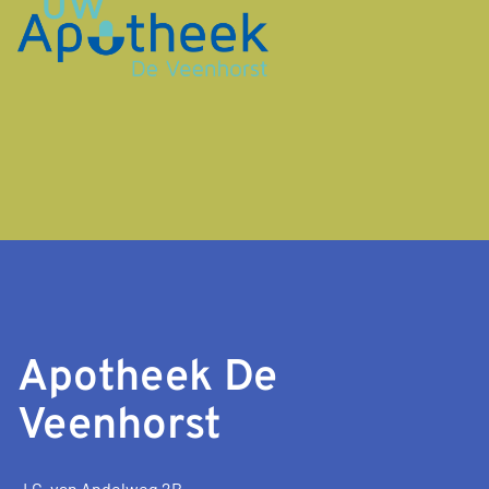
Apotheek De
Veenhorst
J.C. van Andelweg 2B