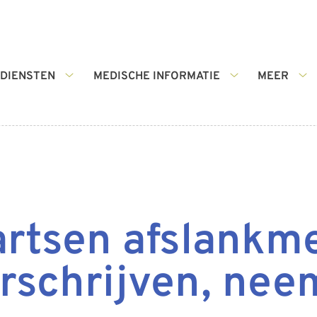
DIENSTEN
MEDISCHE INFORMATIE
MEER
r
Diensten
Medische
Me
submenu
informatie
su
menu
submenu
artsen afslankm
schrijven, nee