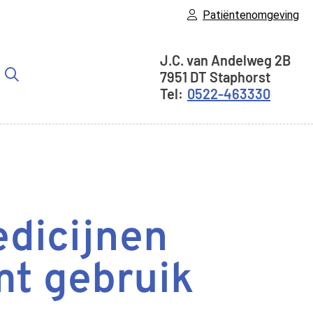
Patiëntenomgeving
Adresgegevens
J.C. van Andelweg
2B
7951 DT
Staphorst
er
0522-463330
bmenu
edicijnen
mt gebruik