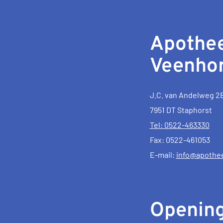
Apothe
Veenhor
J.C. van Andelweg 2
7951 DT Staphorst
Tel: 0522-463330
Fax: 0522-461053
E-mail:
info@apothe
Opening