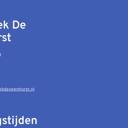
ek De
st
B
ekdeveenhorst.nl
stijden