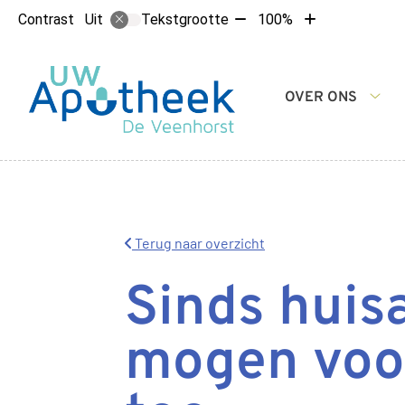
Tekst
Tekst
Contrast
Tekstgrootte
100%
Uit
verkleinen
vergroten
met
met
10%
10%
Hoofdmenu
OVER ONS
Ove
ons
sub
Terug naar overzicht
Sinds huis
mogen voor