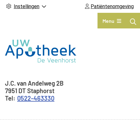
Instellingen
Patiëntenomgeving
Hoofdmenu
Menu
Adresgegevens
J.C. van Andelweg
2B
7951 DT
Staphorst
0522-463330