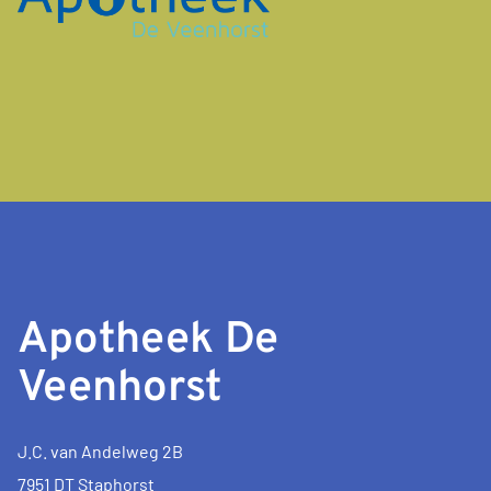
Apotheek De
Veenhorst
J.C. van Andelweg 2B
7951 DT Staphorst