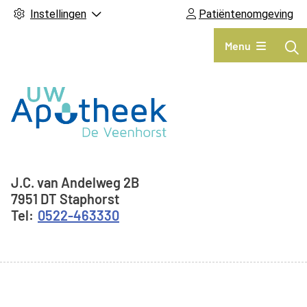
Instellingen
Patiëntenomgeving
Hoofdmenu
Menu
Adresgegevens
J.C. van Andelweg
2B
7951 DT
Staphorst
0522-463330