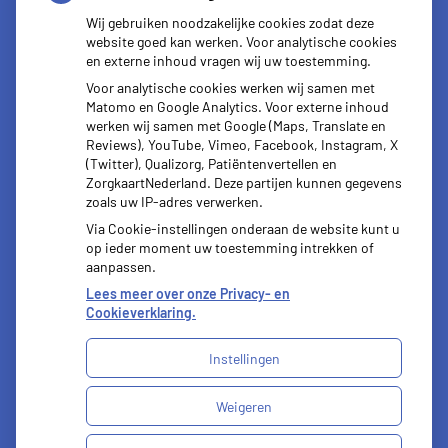
Wij gebruiken noodzakelijke cookies zodat deze
Herhaal
Anticonceptie
recepten
middelen
website goed kan werken. Voor analytische cookies
en externe inhoud vragen wij uw toestemming.
Voor analytische cookies werken wij samen met
Matomo en Google Analytics. Voor externe inhoud
werken wij samen met Google (Maps, Translate en
Reviews), YouTube, Vimeo, Facebook, Instagram, X
Vragen
(Twitter), Qualizorg, Patiëntenvertellen en
stellen
ZorgkaartNederland. Deze partijen kunnen gegevens
zoals uw IP-adres verwerken.
Via Cookie-instellingen onderaan de website kunt u
op ieder moment uw toestemming intrekken of
aanpassen.
Lees meer over onze Privacy- en
Cookieverklaring.
Instellingen
Uw Zorg Online
|
Beheer
Weigeren
Bezoek
onze
Privacy verklaring
|
Cookie-instellingen
|
facebook